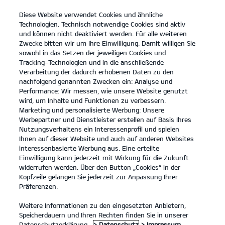
Diese Website verwendet Cookies und ähnliche
open
Technologien. Technisch notwendige Cookies sind aktiv
menu
und können nicht deaktiviert werden. Für alle weiteren
KONTAKT
Zwecke bitten wir um Ihre Einwilligung. Damit willigen Sie
sowohl in das Setzen der jeweiligen Cookies und
Tracking-Technologien und in die anschließende
Galerie
Verarbeitung der dadurch erhobenen Daten zu den
nachfolgend genannten Zwecken ein: Analyse und
...
...
GALERIE
Performance: Wir messen, wie unsere Website genutzt
wird, um Inhalte und Funktionen zu verbessern.
Marketing und personalisierte Werbung: Unsere
Kia EV3 Frontantrieb, 81,4-kWh-Batterie GT-Line
Werbepartner und Dienstleister erstellen auf Basis Ihres
(Strom/Reduktionsgetriebe); 150 kW (204 PS): Stromverbrauch
Nutzungsverhaltens ein Interessenprofil und spielen
Ihnen auf dieser Website und auch auf anderen Websites
kombiniert 16,2 kWh/100 km; CO₂-Emissionen kombiniert
interessenbasierte Werbung aus. Eine erteilte
0 g/km; CO₂-Klasse A. Bis zu 597 km Reichweite.
1
Einwilligung kann jederzeit mit Wirkung für die Zukunft
Kia EV3 Frontantrieb, 81,4-kWh-Batterie Air
widerrufen werden. Über den Button „Cookies“ in der
(Strom/Reduktionsgetriebe); 150 kW (204 PS): Stromverbrauch
Kopfzeile gelangen Sie jederzeit zur Anpassung Ihrer
kombiniert 14,9 kWh/100 km; CO₂-Emissionen kombiniert
Präferenzen.
0 g/km; CO₂-Klasse A. Bis zu 608 km Reichweite.
1
Weitere Informationen zu den eingesetzten Anbietern,
Speicherdauern und Ihren Rechten finden Sie in unserer
Datenschutzerklärung.
> Datenschutz
> Impressum