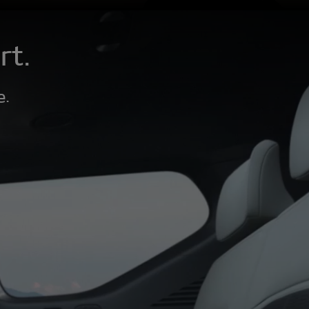
rt.
e.