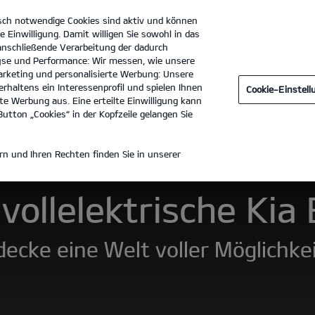
sch notwendige Cookies sind aktiv und können
e Einwilligung. Damit willigen Sie sowohl in das
 anschließende Verarbeitung der dadurch
se und Performance: Wir messen, wie unsere
Autohaus Bruns GmbH
Tel. :
05461 - 93630
rketing und personalisierte Werbung: Unsere
rhaltens ein Interessenprofil und spielen Ihnen
Cookie-Einstel
Zubehör
Entdecken
Preisliste herunterladen
e Werbung aus. Eine erteilte Einwilligung kann
utton „Cookies“ in der Kopfzeile gelangen Sie
9
n und Ihren Rechten finden Sie in unserer
vollelektrische Kia
ecke eine Welt voller Möglichke