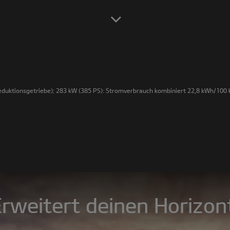
duktionsgetriebe); 283 kW (385 PS): Stromverbrauch kombiniert 22,8 kWh/100 k
rweitert deinen Horizon