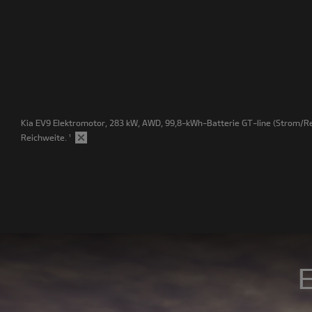
Kia EV9 Elektromotor, 283 kW, AWD, 99,8-kWh-Batterie GT-line
(Strom/Re
Reichweite.
¹
E