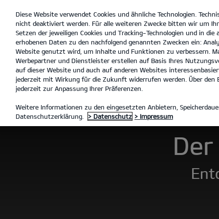
Diese Website verwendet Cookies und ähnliche Technologien. Techni
open
nicht deaktiviert werden. Für alle weiteren Zwecke bitten wir um Ihr
menu
Setzen der jeweiligen Cookies und Tracking-Technologien und in die
erhobenen Daten zu den nachfolgend genannten Zwecken ein: Analy
Website genutzt wird, um Inhalte und Funktionen zu verbessern. Ma
Werbepartner und Dienstleister erstellen auf Basis Ihres Nutzungsve
Der Kia EV9
Galerie
Technische Daten
auf dieser Website und auch auf anderen Websites interessenbasiert
jederzeit mit Wirkung für die Zukunft widerrufen werden. Über den B
jederzeit zur Anpassung Ihrer Präferenzen.
MODELLE
EV9
DER KIA EV
Weitere Informationen zu den eingesetzten Anbietern, Speicherdauer
Datenschutzerklärung.
> Datenschutz
> Impressum
Der 
Entd