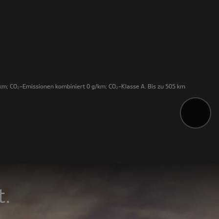
m; CO₂-Emissionen kombiniert 0 g/km; CO₂-Klasse A. Bis zu 505 km
t.