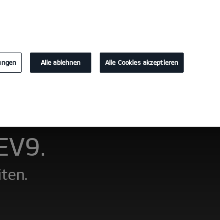
KONTAKT
lungen
Alle ablehnen
Alle Cookies akzeptieren
Probefahrt
Konfigurator
 EV9.
iten.