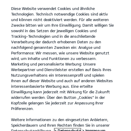
Diese Website verwendet Cookies und ähnliche
open
Technologien. Technisch notwendige Cookies sind aktiv
menu
und können nicht deaktiviert werden. Für alle weiteren
KONTAKT
Zwecke bitten wir um Ihre Einwilligung. Damit willigen Sie
sowohl in das Setzen der jeweiligen Cookies und
Tracking-Technologien und in die anschließende
SONDERFAHRZEUGE
Verarbeitung der dadurch erhobenen Daten zu den
nachfolgend genannten Zwecken ein: Analyse und
Performance: Wir messen, wie unsere Website genutzt
SONDERFAHRZEUGE
wird, um Inhalte und Funktionen zu verbessern.
Marketing und personalisierte Werbung: Unsere
Werbepartner und Dienstleister erstellen auf Basis Ihres
Nutzungsverhaltens ein Interessenprofil und spielen
Ihnen auf dieser Website und auch auf anderen Websites
interessenbasierte Werbung aus. Eine erteilte
Einwilligung kann jederzeit mit Wirkung für die Zukunft
widerrufen werden. Über den Button „Cookies“ in der
Kopfzeile gelangen Sie jederzeit zur Anpassung Ihrer
Kia Fleet Services.
Präferenzen.
Sonderfahrzeuge.
Weitere Informationen zu den eingesetzten Anbietern,
Speicherdauern und Ihren Rechten finden Sie in unserer
Kia EV3 Elektromotor, Frontantrieb, 81,4-kWh-Batterie GT-line
(Strom/Reduktionsgetriebe); 150 kW (204 PS): Stromverbrauch kombiniert
Datenschutzerklärung.
> Datenschutz
> Impressum