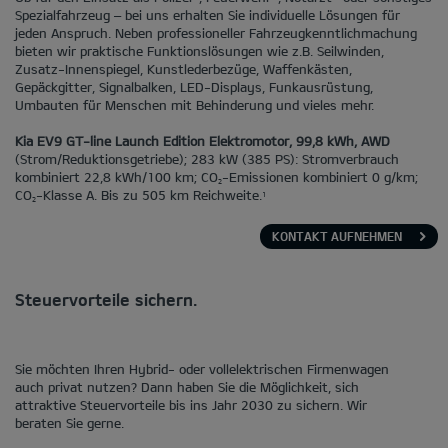
Spezialfahrzeug – bei uns erhalten Sie individuelle Lösungen für
jeden Anspruch. Neben professioneller Fahrzeugkenntlichmachung
bieten wir praktische Funktionslösungen wie z.B. Seilwinden,
Zusatz-Innenspiegel, Kunstlederbezüge, Waffenkästen,
Gepäckgitter, Signalbalken, LED-Displays, Funkausrüstung,
Umbauten für Menschen mit Behinderung und vieles mehr.
Kia EV9 GT-line Launch Edition Elektromotor, 99,8 kWh, AWD
(Strom/Reduktionsgetriebe); 283 kW (385 PS): Stromverbrauch
kombiniert 22,8 kWh/100 km; CO
-Emissionen kombiniert 0 g/km;
2
CO
-Klasse A. Bis zu 505 km Reichweite.
1
2
KONTAKT AUFNEHMEN
Steuervorteile sichern.
Sie möchten Ihren Hybrid- oder vollelektrischen Firmenwagen
auch privat nutzen? Dann haben Sie die Möglichkeit, sich
attraktive Steuervorteile bis ins Jahr 2030 zu sichern. Wir
beraten Sie gerne.