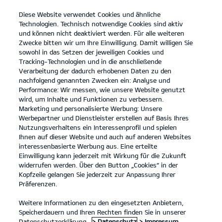
Diese Website verwendet Cookies und ähnliche
open
Technologien. Technisch notwendige Cookies sind aktiv
menu
und können nicht deaktiviert werden. Für alle weiteren
KONTAKT
Zwecke bitten wir um Ihre Einwilligung. Damit willigen Sie
sowohl in das Setzen der jeweiligen Cookies und
Tracking-Technologien und in die anschließende
AKTUELLER FAHRZEUGBESTAND
Verarbeitung der dadurch erhobenen Daten zu den
nachfolgend genannten Zwecken ein: Analyse und
Performance: Wir messen, wie unsere Website genutzt
wird, um Inhalte und Funktionen zu verbessern.
Marketing und personalisierte Werbung: Unsere
Werbepartner und Dienstleister erstellen auf Basis Ihres
Nutzungsverhaltens ein Interessenprofil und spielen
Ihnen auf dieser Website und auch auf anderen Websites
Modelle
interessenbasierte Werbung aus. Eine erteilte
Einwilligung kann jederzeit mit Wirkung für die Zukunft
widerrufen werden. Über den Button „Cookies“ in der
Business
Kopfzeile gelangen Sie jederzeit zur Anpassung Ihrer
Präferenzen.
Angebote
Weitere Informationen zu den eingesetzten Anbietern,
Speicherdauern und Ihren Rechten finden Sie in unserer
Datenschutzerklärung.
> Datenschutz
> Impressum