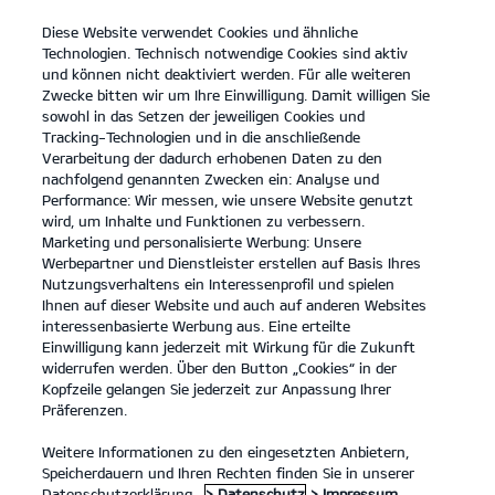
Diese Website verwendet Cookies und ähnliche
open
Technologien. Technisch notwendige Cookies sind aktiv
menu
und können nicht deaktiviert werden. Für alle weiteren
KONTAKT
Zwecke bitten wir um Ihre Einwilligung. Damit willigen Sie
sowohl in das Setzen der jeweiligen Cookies und
Tracking-Technologien und in die anschließende
Der EV3
Probefahrt
Verarbeitung der dadurch erhobenen Daten zu den
nachfolgend genannten Zwecken ein: Analyse und
...
...
DER EV3
Konfigurator
Performance: Wir messen, wie unsere Website genutzt
Der Kia EV3.
wird, um Inhalte und Funktionen zu verbessern.
Marketing und personalisierte Werbung: Unsere
Werbepartner und Dienstleister erstellen auf Basis Ihres
Eine Kraft, die bewegt.
Nutzungsverhaltens ein Interessenprofil und spielen
Ihnen auf dieser Website und auch auf anderen Websites
interessenbasierte Werbung aus. Eine erteilte
Einwilligung kann jederzeit mit Wirkung für die Zukunft
widerrufen werden. Über den Button „Cookies“ in der
Kopfzeile gelangen Sie jederzeit zur Anpassung Ihrer
Präferenzen.
Weitere Informationen zu den eingesetzten Anbietern,
Speicherdauern und Ihren Rechten finden Sie in unserer
Datenschutzerklärung.
> Datenschutz
> Impressum